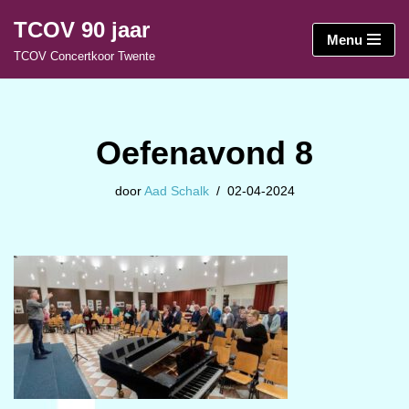
TCOV 90 jaar
Menu
Ga
TCOV Concertkoor Twente
naar
de
inhoud
Oefenavond 8
door
Aad Schalk
02-04-2024